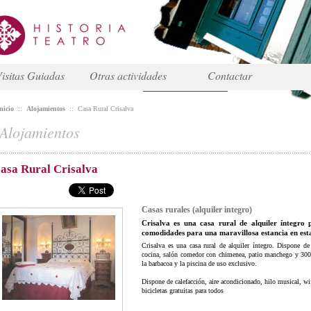
isitas Guiadas
Otras actividades
Contactar
nicio
::
Alojamientos
::
Casa Rural Crisalva
Alojamientos
asa Rural Crisalva
Casas rurales (alquiler integro)
Crisalva es una casa rural de alquiler íntegro 
comodidades para una maravillosa estancia en est
Crisalva es una casa rural de alquiler íntegro. Dispone d
cocina, salón comedor con chimenea, patio manchego y 300 
la barbacoa y la piscina de uso exclusivo.
Dispone de calefacción, aire acondicionado, hilo musical, wif
bicicletas gratuitas para todos