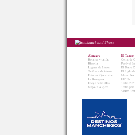
Almagro
El Teatro
Horarios y tarifas
Corral de 
Historia
Festival In
Lugares de Interés
El Teatro C
Teléfonos de interés
El Siglo d
Entorno. Que visitar.
Museo Naci
La Berenjena
FITCA
Encaje de bolillos
Teatro 202
Mapa / Callejero
Teatro para
Visitas Teat