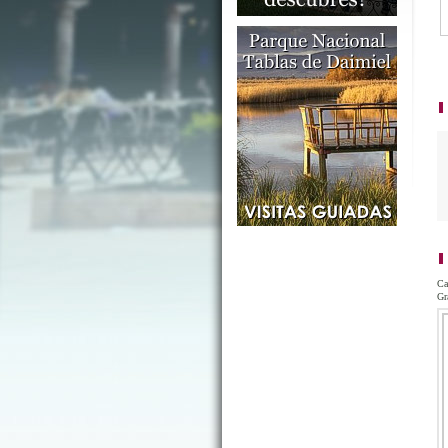
Ca
Gr