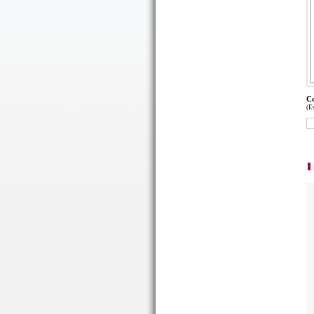
Co
(E