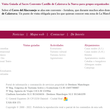
Visita Guiada al Sacro Convento Castillo de Calatrava la Nueva para grupos organizados
Sobre el
Cerro del Alacranejo
se alza este convento - fortaleza, que durante muchos años domi
de Calatrava
. Un punto de visita obligada para los que quieran conocer esta zona de La Manc
Noticias
|
Mapa web
|
Contactar
|
De Interés
Visitas guiadas
Actividades
Alojamientos
Comedias
Ecoturismo
Casas rurales (A.I.)
ternacional
Turismo cultural
Casas rurales (A.H.)
lásico
Turismo Activo
Hoteles
e Oro
Agroturismo
Apartamentos rurales
onal Teatro
Cabañas o bungalows
Albergues rurales
5
Campings
 Estudiantes
ralizadas
Portal de información y contratación de servicios propiedad de
Destinos Manchegos
Nº Reg. Empresa de Turismo Activo y Ecoturismo CLM 13697700007
Nº Reg. Agencia de Viajes CICLM 13199m
Cladium Asociados SLU B13416656 - Destinos Manchegos SLU B13461199
C/ General Espartero 26 CP13250 Daimiel - Ciudad Real
T.926 850 371
Copyright © 2000 - 2022. Prohibida la reproducción total o parcial de los contendios de esta web.