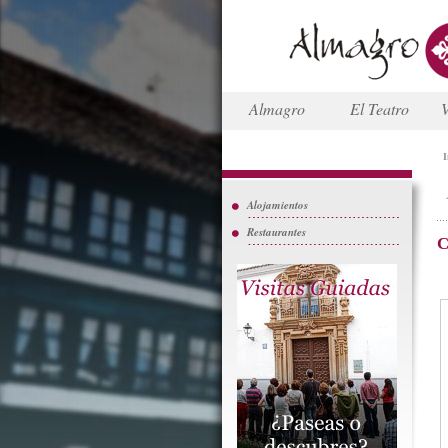
Almagro
El Teatro
V
I
Alojamientos
Restaurantes
C