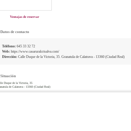
Ventajas de reservar
Datos de contacto
Teléfono:
645 33 32 72
Web:
https://www.casaruralcrisalva.com/
Dirección:
Calle Duque de la Victoria, 35. Granatula de Calatrava - 13360 (Ciudad Real)
Situación
lle Duque de la Victoria, 35
anatula de Calatrava - 13360 (Ciudad Real)