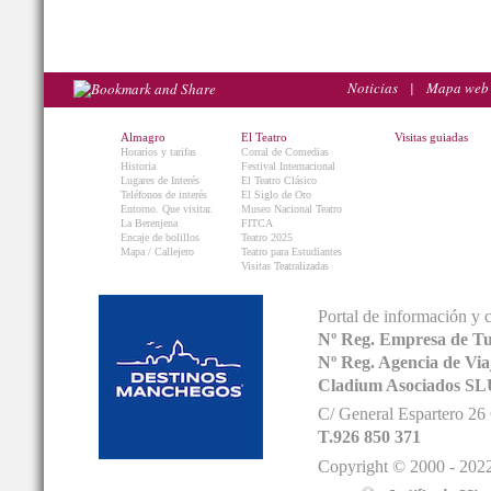
Noticias
|
Mapa web
Almagro
El Teatro
Visitas guiadas
Horarios y tarifas
Corral de Comedias
Historia
Festival Internacional
Lugares de Interés
El Teatro Clásico
Teléfonos de interés
El Siglo de Oro
Entorno. Que visitar.
Museo Nacional Teatro
La Berenjena
FITCA
Encaje de bolillos
Teatro 2025
Mapa / Callejero
Teatro para Estudiantes
Visitas Teatralizadas
Portal de información y 
Nº Reg. Empresa de T
Nº Reg. Agencia de V
Cladium Asociados SL
C/ General Espartero 2
T.926 850 371
Copyright © 2000 - 2022.