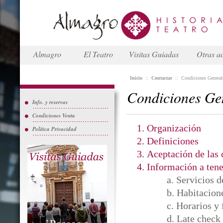
Almagro
El Teatro
Visitas Guiadas
Otras ac
Inicio
::
Contactar
::
Condiciones General
Condiciones Gen
Info. y reservas
Condiciones Venta
Organización
Política Privacidad
Definiciones
Aceptación de las 
Información a tene
a. Servicios 
b. Habitacion
c. Horarios y
d. Late check