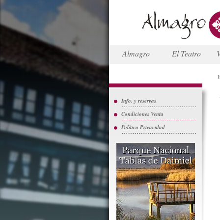
Almagro
El Teatro
V
I
Info. y reservas
Condiciones Venta
Política Privacidad