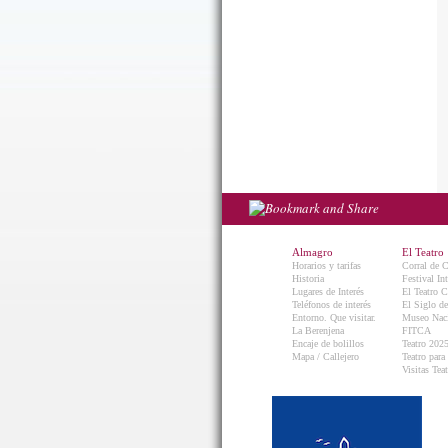
Almagro
El Teatro
Horarios y tarifas
Corral de 
Historia
Festival In
Lugares de Interés
El Teatro C
Teléfonos de interés
El Siglo d
Entorno. Que visitar.
Museo Naci
La Berenjena
FITCA
Encaje de bolillos
Teatro 202
Mapa / Callejero
Teatro para
Visitas Teat