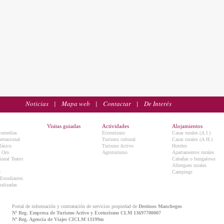
Noticias
|
Mapa web
|
Contactar
|
De Interés
Visitas guiadas
Actividades
Alojamientos
Comedias
Ecoturismo
Casas rurales (A.I.)
ternacional
Turismo cultural
Casas rurales (A.H.)
lásico
Turismo Activo
Hoteles
e Oro
Agroturismo
Apartamentos rurales
onal Teatro
Cabañas o bungalows
Albergues rurales
5
Campings
 Estudiantes
ralizadas
Portal de información y contratación de servicios propiedad de
Destinos Manchegos
Nº Reg. Empresa de Turismo Activo y Ecoturismo CLM 13697700007
Nº Reg. Agencia de Viajes CICLM 13199m