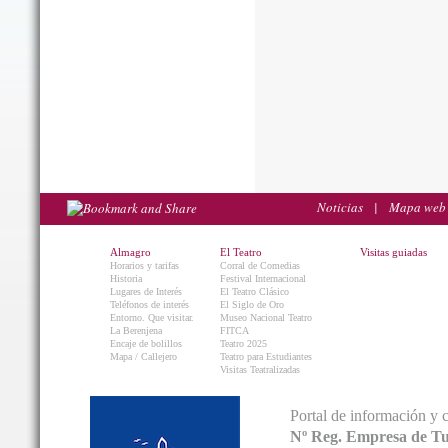
Noticias
|
Mapa web
Almagro
El Teatro
Visitas guiadas
Horarios y tarifas
Corral de Comedias
Historia
Festival Internacional
Lugares de Interés
El Teatro Clásico
Teléfonos de interés
El Siglo de Oro
Entorno. Que visitar.
Museo Nacional Teatro
La Berenjena
FITCA
Encaje de bolillos
Teatro 2025
Mapa / Callejero
Teatro para Estudiantes
Visitas Teatralizadas
Portal de información y 
Nº Reg. Empresa de T