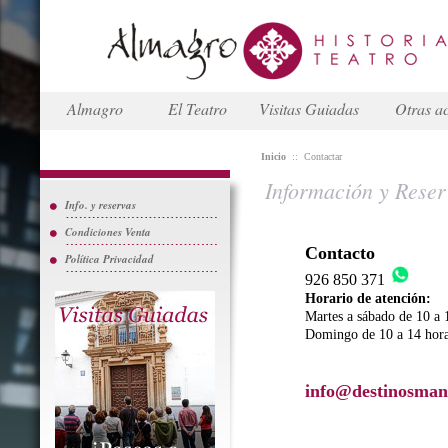
Almagro
El Teatro
Visitas Guiadas
Otras ac
Inicio
::
Contactar
Información y Reser
Info. y reservas
Condiciones Venta
Contacto
Política Privacidad
926 850 371
Horario de atención:
Martes a sábado de 10 a 
Domingo de 10 a 14 hor
info@destinosman