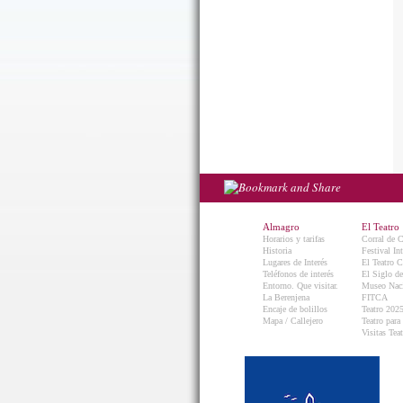
Almagro
El Teatro
Horarios y tarifas
Corral de 
Historia
Festival In
Lugares de Interés
El Teatro C
Teléfonos de interés
El Siglo d
Entorno. Que visitar.
Museo Naci
La Berenjena
FITCA
Encaje de bolillos
Teatro 202
Mapa / Callejero
Teatro para
Visitas Teat