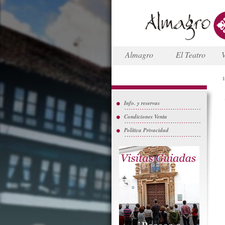
Almagro
El Teatro
V
I
Info. y reservas
Condiciones Venta
Política Privacidad