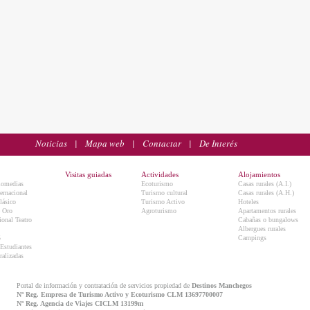
Noticias
|
Mapa web
|
Contactar
|
De Interés
Visitas guiadas
Actividades
Alojamientos
Comedias
Ecoturismo
Casas rurales (A.I.)
ternacional
Turismo cultural
Casas rurales (A.H.)
lásico
Turismo Activo
Hoteles
e Oro
Agroturismo
Apartamentos rurales
onal Teatro
Cabañas o bungalows
Albergues rurales
5
Campings
 Estudiantes
ralizadas
Portal de información y contratación de servicios propiedad de
Destinos Manchegos
Nº Reg. Empresa de Turismo Activo y Ecoturismo CLM 13697700007
Nº Reg. Agencia de Viajes CICLM 13199m