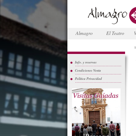
Almagro
El Teatro
V
I
Info. y reservas
Condiciones Venta
Política Privacidad