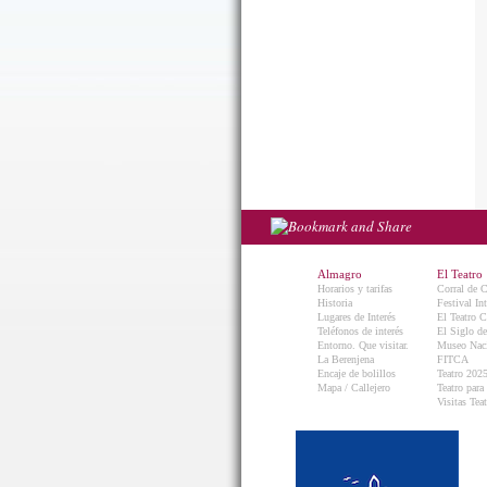
Almagro
El Teatro
Horarios y tarifas
Corral de 
Historia
Festival In
Lugares de Interés
El Teatro C
Teléfonos de interés
El Siglo d
Entorno. Que visitar.
Museo Naci
La Berenjena
FITCA
Encaje de bolillos
Teatro 202
Mapa / Callejero
Teatro para
Visitas Teat