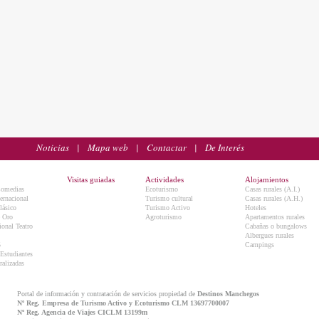
Noticias
|
Mapa web
|
Contactar
|
De Interés
Visitas guiadas
Actividades
Alojamientos
Comedias
Ecoturismo
Casas rurales (A.I.)
ternacional
Turismo cultural
Casas rurales (A.H.)
lásico
Turismo Activo
Hoteles
e Oro
Agroturismo
Apartamentos rurales
onal Teatro
Cabañas o bungalows
Albergues rurales
5
Campings
 Estudiantes
ralizadas
Portal de información y contratación de servicios propiedad de
Destinos Manchegos
Nº Reg. Empresa de Turismo Activo y Ecoturismo CLM 13697700007
Nº Reg. Agencia de Viajes CICLM 13199m