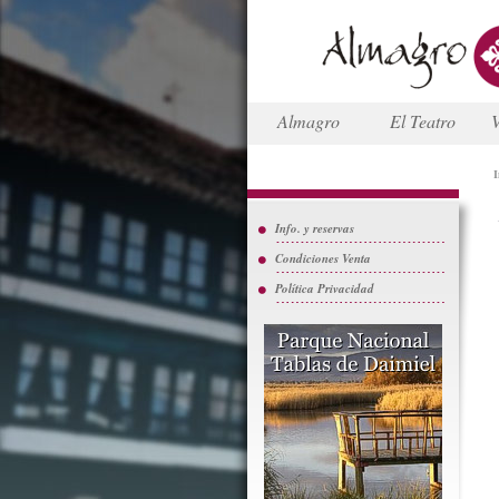
Almagro
El Teatro
V
I
Info. y reservas
Condiciones Venta
Política Privacidad