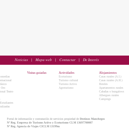
Noticias
|
Mapa web
|
Contactar
|
De Interés
Visitas guiadas
Actividades
Alojamientos
Comedias
Ecoturismo
Casas rurales (A.I.)
ternacional
Turismo cultural
Casas rurales (A.H.)
lásico
Turismo Activo
Hoteles
e Oro
Agroturismo
Apartamentos rurales
onal Teatro
Cabañas o bungalows
Albergues rurales
5
Campings
 Estudiantes
ralizadas
Portal de información y contratación de servicios propiedad de
Destinos Manchegos
Nº Reg. Empresa de Turismo Activo y Ecoturismo CLM 13697700007
Nº Reg. Agencia de Viajes CICLM 13199m