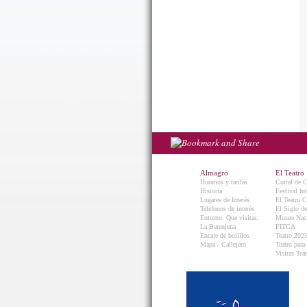
Almagro
El Teatro
Horarios y tarifas
Corral de 
Historia
Festival In
Lugares de Interés
El Teatro C
Teléfonos de interés
El Siglo d
Entorno. Que visitar.
Museo Naci
La Berenjena
FITCA
Encaje de bolillos
Teatro 202
Mapa / Callejero
Teatro para
Visitas Teat