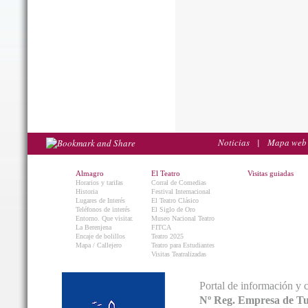
Noticias
|
Mapa web
Almagro
El Teatro
Visitas guiadas
Horarios y tarifas
Corral de Comedias
Historia
Festival Internacional
Lugares de Interés
El Teatro Clásico
Teléfonos de interés
El Siglo de Oro
Entorno. Que visitar.
Museo Nacional Teatro
La Berenjena
FITCA
Encaje de bolillos
Teatro 2025
Mapa / Callejero
Teatro para Estudiantes
Visitas Teatralizadas
Portal de información y 
Nº Reg. Empresa de T