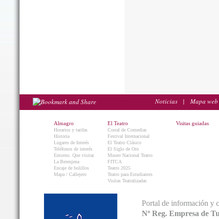
Noticias
|
Mapa web
Almagro
El Teatro
Visitas guiadas
Horarios y tarifas
Corral de Comedias
Historia
Festival Internacional
Lugares de Interés
El Teatro Clásico
Teléfonos de interés
El Siglo de Oro
Entorno. Que visitar.
Museo Nacional Teatro
La Berenjena
FITCA
Encaje de bolillos
Teatro 2025
Mapa / Callejero
Teatro para Estudiantes
Visitas Teatralizadas
Portal de información y 
Nº Reg. Empresa de T