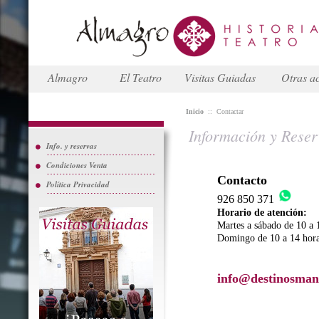
Almagro
El Teatro
Visitas Guiadas
Otras ac
Inicio
::
Contactar
Información y Reser
Info. y reservas
Condiciones Venta
Contacto
Política Privacidad
926 850 371
Horario de atención:
Martes a sábado de 10 a 
Domingo de 10 a 14 hor
info@destinosman