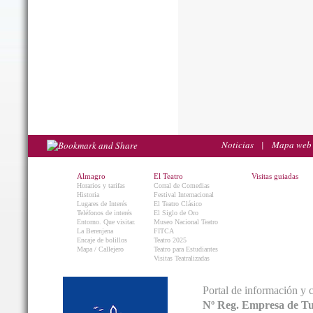
Noticias
|
Mapa web
Almagro
El Teatro
Visitas guiadas
Horarios y tarifas
Corral de Comedias
Historia
Festival Internacional
Lugares de Interés
El Teatro Clásico
Teléfonos de interés
El Siglo de Oro
Entorno. Que visitar.
Museo Nacional Teatro
La Berenjena
FITCA
Encaje de bolillos
Teatro 2025
Mapa / Callejero
Teatro para Estudiantes
Visitas Teatralizadas
Portal de información y 
Nº Reg. Empresa de T