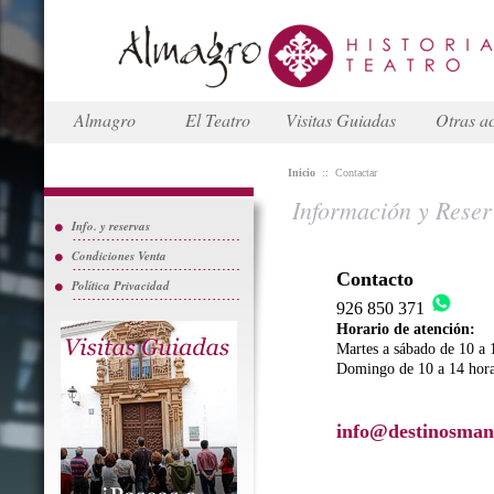
Almagro
El Teatro
Visitas Guiadas
Otras ac
Inicio
::
Contactar
Información y Reser
Info. y reservas
Condiciones Venta
Contacto
Política Privacidad
926 850 371
Horario de atención:
Martes a sábado de 10 a 
Domingo de 10 a 14 hor
info@destinosman