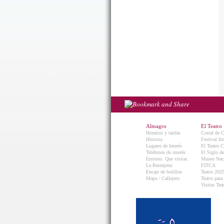
Almagro
El Teatro
Horarios y tarifas
Corral de 
Historia
Festival In
Lugares de Interés
El Teatro C
Teléfonos de interés
El Siglo d
Entorno. Que visitar.
Museo Naci
La Berenjena
FITCA
Encaje de bolillos
Teatro 202
Mapa / Callejero
Teatro para
Visitas Teat