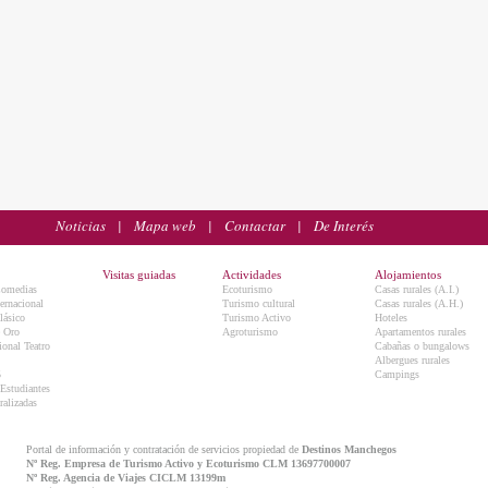
Noticias
|
Mapa web
|
Contactar
|
De Interés
Visitas guiadas
Actividades
Alojamientos
Comedias
Ecoturismo
Casas rurales (A.I.)
ternacional
Turismo cultural
Casas rurales (A.H.)
lásico
Turismo Activo
Hoteles
e Oro
Agroturismo
Apartamentos rurales
onal Teatro
Cabañas o bungalows
Albergues rurales
5
Campings
 Estudiantes
ralizadas
Portal de información y contratación de servicios propiedad de
Destinos Manchegos
Nº Reg. Empresa de Turismo Activo y Ecoturismo CLM 13697700007
Nº Reg. Agencia de Viajes CICLM 13199m