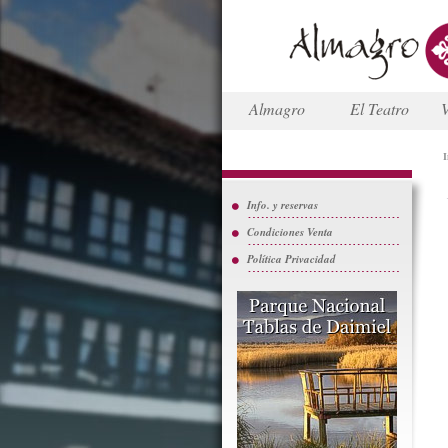
Almagro
El Teatro
V
I
Info. y reservas
Condiciones Venta
Política Privacidad