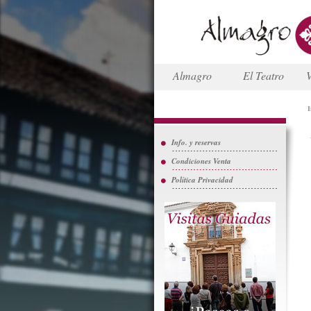
Almagro
El Teatro
V
I
Info. y reservas
Condiciones Venta
Política Privacidad