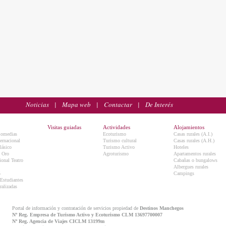
Noticias
|
Mapa web
|
Contactar
|
De Interés
Visitas guiadas
Actividades
Alojamientos
Comedias
Ecoturismo
Casas rurales (A.I.)
ternacional
Turismo cultural
Casas rurales (A.H.)
lásico
Turismo Activo
Hoteles
e Oro
Agroturismo
Apartamentos rurales
onal Teatro
Cabañas o bungalows
Albergues rurales
5
Campings
 Estudiantes
ralizadas
Portal de información y contratación de servicios propiedad de
Destinos Manchegos
Nº Reg. Empresa de Turismo Activo y Ecoturismo CLM 13697700007
Nº Reg. Agencia de Viajes CICLM 13199m