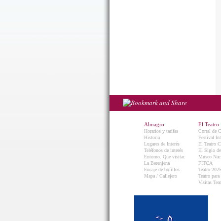
Almagro
El Teatro
Horarios y tarifas
Corral de 
Historia
Festival In
Lugares de Interés
El Teatro C
Teléfonos de interés
El Siglo d
Entorno. Que visitar.
Museo Naci
La Berenjena
FITCA
Encaje de bolillos
Teatro 202
Mapa / Callejero
Teatro para
Visitas Teat