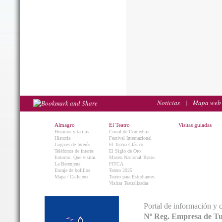
Noticias
|
Mapa web
Almagro
El Teatro
Visitas guiadas
Horarios y tarifas
Corral de Comedias
Historia
Festival Internacional
Lugares de Interés
El Teatro Clásico
Teléfonos de interés
El Siglo de Oro
Entorno. Que visitar.
Museo Nacional Teatro
La Berenjena
FITCA
Encaje de bolillos
Teatro 2025
Mapa / Callejero
Teatro para Estudiantes
Visitas Teatralizadas
Portal de información y 
Nº Reg. Empresa de T