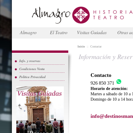
Almagro
El Teatro
Visitas Guiadas
Otras ac
Inicio
::
Contactar
Información y Reser
Info. y reservas
Condiciones Venta
Contacto
Política Privacidad
926 850 371
Horario de atención:
Martes a sábado de 10 a 
Domingo de 10 a 14 hor
info@destinosman