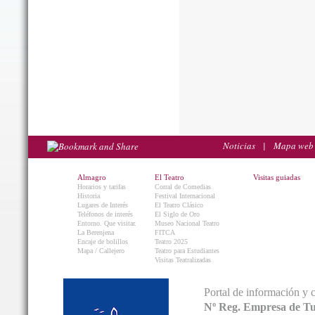
Noticias
|
Mapa web
Almagro
El Teatro
Visitas guiadas
Horarios y tarifas
Corral de Comedias
Historia
Festival Internacional
Lugares de Interés
El Teatro Clásico
Teléfonos de interés
El Siglo de Oro
Entorno. Que visitar.
Museo Nacional Teatro
La Berenjena
FITCA
Encaje de bolillos
Teatro 2025
Mapa / Callejero
Teatro para Estudiantes
Visitas Teatralizadas
Portal de información y 
Nº Reg. Empresa de T