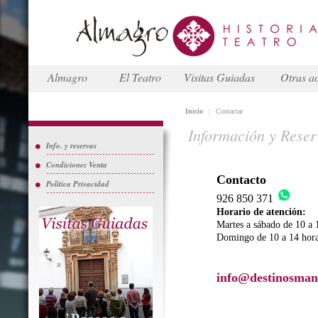
Almagro
El Teatro
Visitas Guiadas
Otras ac
Inicio
::
Contactar
Información y Reser
Info. y reservas
Condiciones Venta
Contacto
Política Privacidad
926 850 371
Horario de atención:
Martes a sábado de 10 a 
Domingo de 10 a 14 hor
info@destinosman