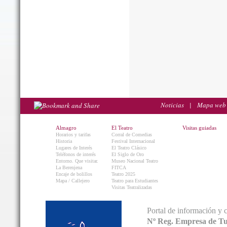
Noticias
|
Mapa web
Almagro
El Teatro
Visitas guiadas
Horarios y tarifas
Corral de Comedias
Historia
Festival Internacional
Lugares de Interés
El Teatro Clásico
Teléfonos de interés
El Siglo de Oro
Entorno. Que visitar.
Museo Nacional Teatro
La Berenjena
FITCA
Encaje de bolillos
Teatro 2025
Mapa / Callejero
Teatro para Estudiantes
Visitas Teatralizadas
Portal de información y 
Nº Reg. Empresa de T