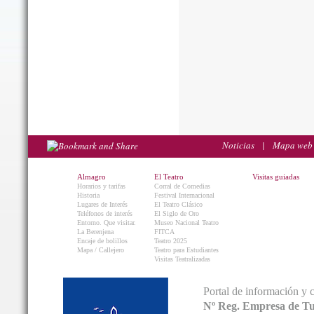
Noticias
|
Mapa web
Almagro
El Teatro
Visitas guiadas
Horarios y tarifas
Corral de Comedias
Historia
Festival Internacional
Lugares de Interés
El Teatro Clásico
Teléfonos de interés
El Siglo de Oro
Entorno. Que visitar.
Museo Nacional Teatro
La Berenjena
FITCA
Encaje de bolillos
Teatro 2025
Mapa / Callejero
Teatro para Estudiantes
Visitas Teatralizadas
Portal de información y 
Nº Reg. Empresa de T