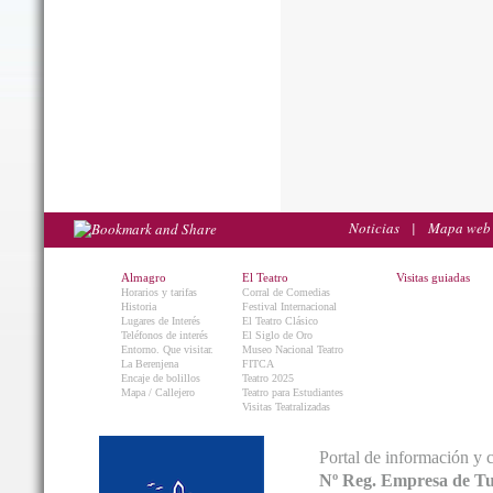
Noticias
|
Mapa web
Almagro
El Teatro
Visitas guiadas
Horarios y tarifas
Corral de Comedias
Historia
Festival Internacional
Lugares de Interés
El Teatro Clásico
Teléfonos de interés
El Siglo de Oro
Entorno. Que visitar.
Museo Nacional Teatro
La Berenjena
FITCA
Encaje de bolillos
Teatro 2025
Mapa / Callejero
Teatro para Estudiantes
Visitas Teatralizadas
Portal de información y 
Nº Reg. Empresa de T