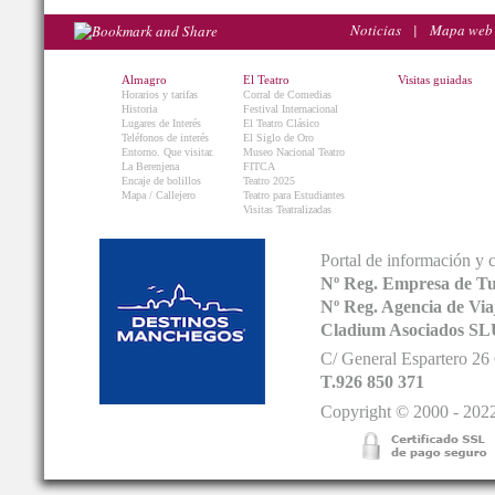
Noticias
|
Mapa web
Almagro
El Teatro
Visitas guiadas
Horarios y tarifas
Corral de Comedias
Historia
Festival Internacional
Lugares de Interés
El Teatro Clásico
Teléfonos de interés
El Siglo de Oro
Entorno. Que visitar.
Museo Nacional Teatro
La Berenjena
FITCA
Encaje de bolillos
Teatro 2025
Mapa / Callejero
Teatro para Estudiantes
Visitas Teatralizadas
Portal de información y 
Nº Reg. Empresa de T
Nº Reg. Agencia de V
Cladium Asociados SL
C/ General Espartero 2
T.926 850 371
Copyright © 2000 - 2022.