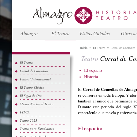
Almagro
El Teatro
Visitas Guiadas
Otras ac
Inicio
::
El Teatro
::
Corral de Comedias
Teatro
Corral de Co
El Teatro
El espacio
Corral de Comedias
Historia
Festival Internacional
El Teatro Clásico
El
Corral de Comedias de Almag
se conserva en toda Europa. Y afo
El Siglo de Oro
también el único que permanece ac
Museo Nacional Teatro
Durante este periodo del siglo XV
FITCA
espectáculo que movía y enfervoriz
Teatro 2025
El espacio:
Teatro para Estudiantes