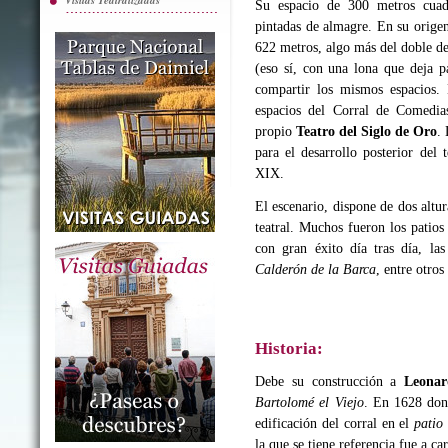
Visitas Teatralizadas
Su espacio de 300 metros cua
pintadas de almagre. En su orig
622 metros, algo más del doble de
(eso sí, con una lona que deja p
compartir los mismos espacios. 
espacios del Corral de Comedia
propio
Teatro del Siglo de Oro
.
para el desarrollo posterior del 
XIX.
El escenario, dispone de dos altu
teatral. Muchos fueron los patios
con gran éxito día tras día, la
Calderón de la Barca
, entre otros
Historia:
Debe su construcción a
Leonar
Bartolomé el Viejo
. En 1628 don
edificación del corral en el
patio
la que se tiene referencia fue a 