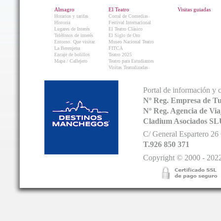
Almagro
El Teatro
Visitas guiadas
Horarios y tarifas
Corral de Comedias
Historia
Festival Internacional
Lugares de Interés
El Teatro Clásico
Teléfonos de interés
El Siglo de Oro
Entorno. Que visitar.
Museo Nacional Teatro
La Berenjena
FITCA
Encaje de bolillos
Teatro 2025
Mapa / Callejero
Teatro para Estudiantes
Visitas Teatralizadas
Portal de información y 
Nº Reg. Empresa de T
Nº Reg. Agencia de V
Cladium Asociados SL
C/ General Espartero 2
T.926 850 371
Copyright © 2000 - 2022.