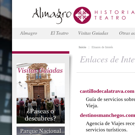
Almagro
El Teatro
Visitas Guiadas
Otras ac
Inicio
::
Elnaces de Interés
Enlaces de Inte
castillodecalatrava.com
Guía de servicios sobre
Vieja.
destinosmanchegos.co
Agencia de Viajes rece
servicios turísticos.