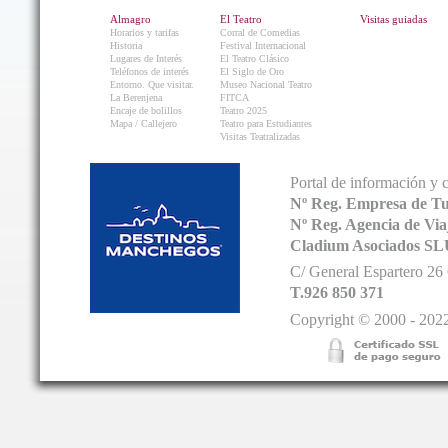
Almagro
El Teatro
Visitas guiadas
Horarios y tarifas
Corral de Comedias
Historia
Festival Internacional
Lugares de Interés
El Teatro Clásico
Teléfonos de interés
El Siglo de Oro
Entorno. Que visitar.
Museo Nacional Teatro
La Berenjena
FITCA
Encaje de bolillos
Teatro 2025
Mapa / Callejero
Teatro para Estudiantes
Visitas Teatralizadas
Portal de información y 
Nº Reg. Empresa de T
Nº Reg. Agencia de V
Cladium Asociados SL
C/ General Espartero 2
T.926 850 371
Copyright © 2000 - 2022.