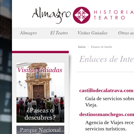
Almagro
El Teatro
Visitas Guiadas
Otras ac
Inicio
::
Elnaces de Interés
Enlaces de Inte
castillodecalatrava.com
Guía de servicios sobre
Vieja.
destinosmanchegos.co
Agencia de Viajes rece
servicios turísticos.