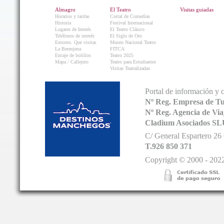
Almagro
El Teatro
Visitas guiadas
Horarios y tarifas
Corral de Comedias
Historia
Festival Internacional
Lugares de Interés
El Teatro Clásico
Teléfonos de interés
El Siglo de Oro
Entorno. Que visitar.
Museo Nacional Teatro
La Berenjena
FITCA
Encaje de bolillos
Teatro 2025
Mapa / Callejero
Teatro para Estudiantes
Visitas Teatralizadas
Portal de información y 
Nº Reg. Empresa de T
Nº Reg. Agencia de V
Cladium Asociados SL
C/ General Espartero 2
T.926 850 371
Copyright © 2000 - 2022.