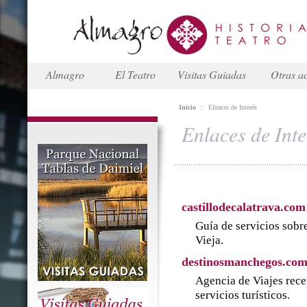
Almagro
El Teatro
Visitas Guiadas
Otras ac
Inicio
::
Elnaces de Interés
Enlaces de Inte
castillodecalatrava.com
Guía de servicios sobre
Vieja.
destinosmanchegos.co
Agencia de Viajes rece
servicios turísticos.