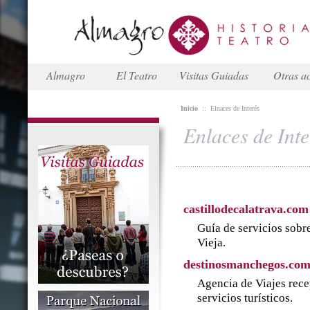
Almagro
El Teatro
Visitas Guiadas
Otras ac
Inicio
::
Elnaces de Interés
Enlaces de Inte
castillodecalatrava.com
Guía de servicios sobre
Vieja.
destinosmanchegos.co
Agencia de Viajes rece
servicios turísticos.