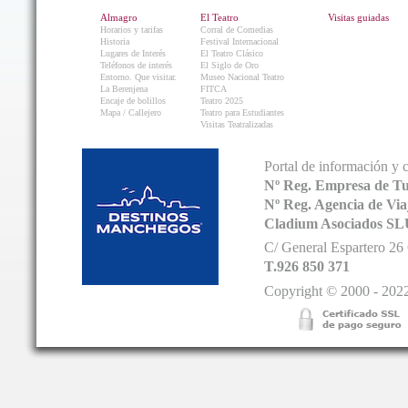
Almagro
El Teatro
Visitas guiadas
Horarios y tarifas
Corral de Comedias
Historia
Festival Internacional
Lugares de Interés
El Teatro Clásico
Teléfonos de interés
El Siglo de Oro
Entorno. Que visitar.
Museo Nacional Teatro
La Berenjena
FITCA
Encaje de bolillos
Teatro 2025
Mapa / Callejero
Teatro para Estudiantes
Visitas Teatralizadas
Portal de información y 
Nº Reg. Empresa de T
Nº Reg. Agencia de V
Cladium Asociados SL
C/ General Espartero 2
T.926 850 371
Copyright © 2000 - 2022.