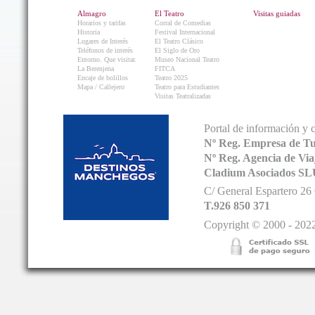
Almagro
El Teatro
Visitas guiadas
Horarios y tarifas
Corral de Comedias
Historia
Festival Internacional
Lugares de Interés
El Teatro Clásico
Teléfonos de interés
El Siglo de Oro
Entorno. Que visitar.
Museo Nacional Teatro
La Berenjena
FITCA
Encaje de bolillos
Teatro 2025
Mapa / Callejero
Teatro para Estudiantes
Visitas Teatralizadas
Portal de información y 
Nº Reg. Empresa de T
Nº Reg. Agencia de V
Cladium Asociados SL
C/ General Espartero 2
T.926 850 371
Copyright © 2000 - 2022.