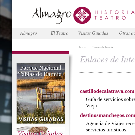
Almagro
El Teatro
Visitas Guiadas
Otras ac
Inicio
::
Elnaces de Interés
Enlaces de Inte
castillodecalatrava.com
Guía de servicios sobre
Vieja.
destinosmanchegos.co
Agencia de Viajes rece
servicios turísticos.