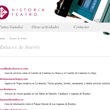
isitas Guiadas
Otras actividades
Contactar
nicio
::
Elnaces de Interés
Enlaces de Interés
castillodecalatrava.com
Guía de servicios sobre el Castillo de Calatrava La Nueva y el Castillo de Calatrava La Vieja.
destinosmanchegos.com
Agencia de Viajes receptiva en La Mancha. Visitas guiadas, hoteles, restaurantes y demás servicios turístic
ecodestinos.es
Servicio de visitas guiadas en Las Tablas de Daimiel, Cabañeros y Lagunas de Ruidera.
lagunasderuidera.es
Guía de información sobre el Parque Natural de Las Lagunas de Ruidera
lastablasdedaimiel.com