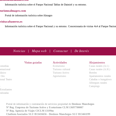
Información turística sobre el Parque Nacional Tablas de Daimiel y su entorno.
turismoalmagro.com
Portal de información turística sobre Almagro
visitacabaneros.es
Información turística sobre el Parque Nacional y su entorno. Concesionaria de visitas 4x4 al Parque Nacion
Noticias
|
Mapa web
|
Contactar
|
De Interés
Visitas guiadas
Actividades
Alojamientos
Comedias
Ecoturismo
Casas rurales (A.I.)
ternacional
Turismo cultural
Casas rurales (A.H.)
lásico
Turismo Activo
Hoteles
e Oro
Agroturismo
Apartamentos rurales
onal Teatro
Cabañas o bungalows
Albergues rurales
5
Campings
 Estudiantes
ralizadas
Portal de información y contratación de servicios propiedad de
Destinos Manchegos
Nº Reg. Empresa de Turismo Activo y Ecoturismo CLM 13697700007
Nº Reg. Agencia de Viajes CICLM 13199m
Cladium Asociados SLU B13416656 - Destinos Manchegos SLU B13461199