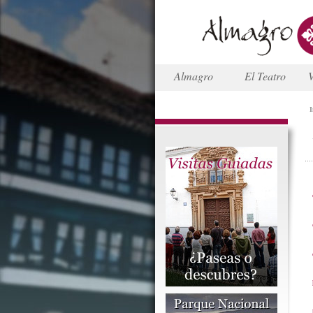
Almagro
El Teatro
V
I