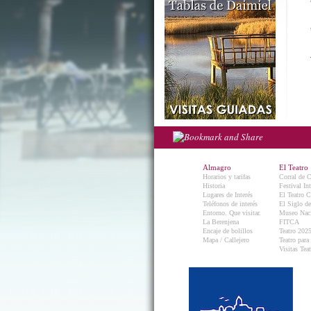
Almagro
El Teatro
Horarios y tarifas
Corral de 
Historia
Festival In
Lugares de Interés
El Teatro C
Teléfonos de interés
El Siglo d
Entorno. Que visitar.
Museo Naci
La Berenjena
FITCA
Encaje de bolillos
Teatro 202
Mapa / Callejero
Teatro para
Visitas Teat