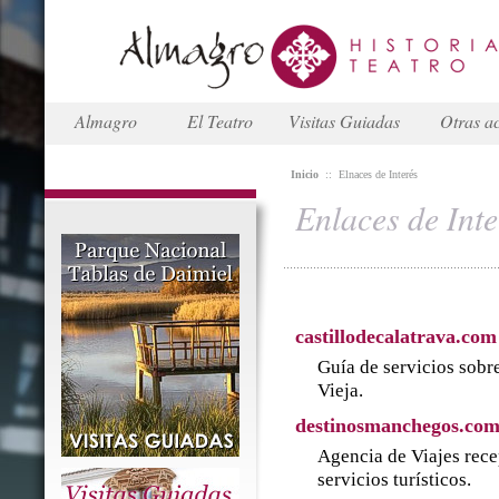
Almagro
El Teatro
Visitas Guiadas
Otras ac
Inicio
::
Elnaces de Interés
Enlaces de Inte
castillodecalatrava.com
Guía de servicios sobre
Vieja.
destinosmanchegos.co
Agencia de Viajes rece
servicios turísticos.