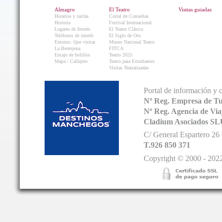
Almagro
El Teatro
Visitas guiadas
Horarios y tarifas
Corral de Comedias
Historia
Festival Internacional
Lugares de Interés
El Teatro Clásico
Teléfonos de interés
El Siglo de Oro
Entorno. Que visitar.
Museo Nacional Teatro
La Berenjena
FITCA
Encaje de bolillos
Teatro 2025
Mapa / Callejero
Teatro para Estudiantes
Visitas Teatralizadas
Portal de información y 
Nº Reg. Empresa de T
Nº Reg. Agencia de V
Cladium Asociados SL
C/ General Espartero 2
T.926 850 371
Copyright © 2000 - 2022.