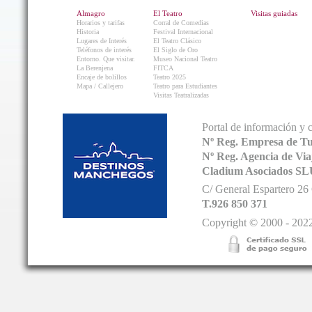
Almagro
El Teatro
Visitas guiadas
Horarios y tarifas
Corral de Comedias
Historia
Festival Internacional
Lugares de Interés
El Teatro Clásico
Teléfonos de interés
El Siglo de Oro
Entorno. Que visitar.
Museo Nacional Teatro
La Berenjena
FITCA
Encaje de bolillos
Teatro 2025
Mapa / Callejero
Teatro para Estudiantes
Visitas Teatralizadas
Portal de información y 
Nº Reg. Empresa de T
Nº Reg. Agencia de V
Cladium Asociados SL
C/ General Espartero 2
T.926 850 371
Copyright © 2000 - 2022.