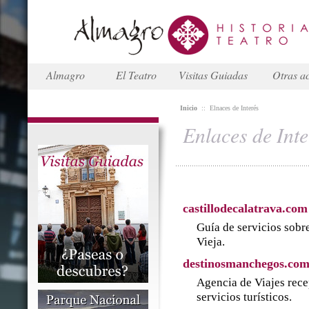
Almagro
El Teatro
Visitas Guiadas
Otras ac
Inicio
::
Elnaces de Interés
Enlaces de Inte
castillodecalatrava.com
Guía de servicios sobre
Vieja.
destinosmanchegos.co
Agencia de Viajes rece
servicios turísticos.