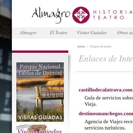
Almagro
El Teatro
Visitas Guiadas
Otras ac
Inicio
::
Elnaces de Interés
Enlaces de Inte
castillodecalatrava.com
Guía de servicios sobre
Vieja.
destinosmanchegos.co
Agencia de Viajes rece
servicios turísticos.