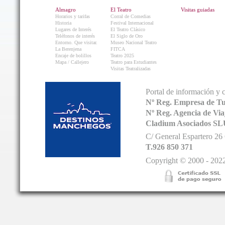
Almagro
El Teatro
Visitas guiadas
Horarios y tarifas
Corral de Comedias
Historia
Festival Internacional
Lugares de Interés
El Teatro Clásico
Teléfonos de interés
El Siglo de Oro
Entorno. Que visitar.
Museo Nacional Teatro
La Berenjena
FITCA
Encaje de bolillos
Teatro 2025
Mapa / Callejero
Teatro para Estudiantes
Visitas Teatralizadas
Portal de información y 
Nº Reg. Empresa de T
Nº Reg. Agencia de V
Cladium Asociados SL
C/ General Espartero 2
T.926 850 371
Copyright © 2000 - 2022.