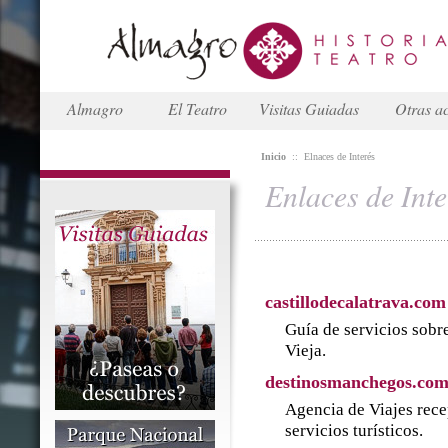
Almagro
El Teatro
Visitas Guiadas
Otras ac
Inicio
::
Elnaces de Interés
Enlaces de Inte
castillodecalatrava.com
Guía de servicios sobre
Vieja.
destinosmanchegos.co
Agencia de Viajes rece
servicios turísticos.