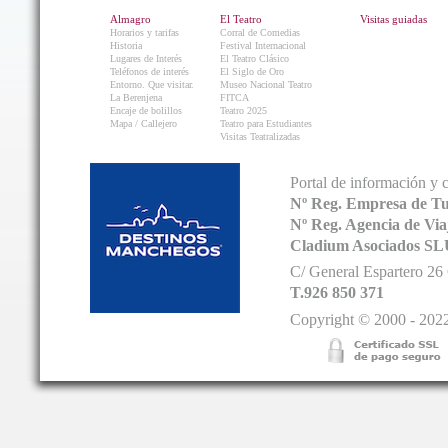
Almagro
El Teatro
Visitas guiadas
Horarios y tarifas
Corral de Comedias
Historia
Festival Internacional
Lugares de Interés
El Teatro Clásico
Teléfonos de interés
El Siglo de Oro
Entorno. Que visitar.
Museo Nacional Teatro
La Berenjena
FITCA
Encaje de bolillos
Teatro 2025
Mapa / Callejero
Teatro para Estudiantes
Visitas Teatralizadas
Portal de información y 
Nº Reg. Empresa de T
Nº Reg. Agencia de V
Cladium Asociados SL
C/ General Espartero 2
T.926 850 371
Copyright © 2000 - 2022.