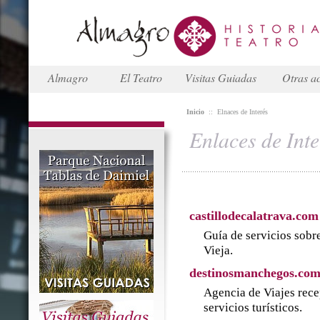
Almagro
El Teatro
Visitas Guiadas
Otras ac
Inicio
::
Elnaces de Interés
Enlaces de Inte
castillodecalatrava.com
Guía de servicios sobre
Vieja.
destinosmanchegos.co
Agencia de Viajes rece
servicios turísticos.