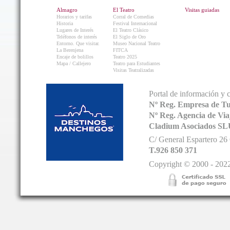
Almagro
El Teatro
Visitas guiadas
Horarios y tarifas
Corral de Comedias
Historia
Festival Internacional
Lugares de Interés
El Teatro Clásico
Teléfonos de interés
El Siglo de Oro
Entorno. Que visitar.
Museo Nacional Teatro
La Berenjena
FITCA
Encaje de bolillos
Teatro 2025
Mapa / Callejero
Teatro para Estudiantes
Visitas Teatralizadas
Portal de información y 
Nº Reg. Empresa de T
Nº Reg. Agencia de V
Cladium Asociados SL
C/ General Espartero 2
T.926 850 371
Copyright © 2000 - 2022.