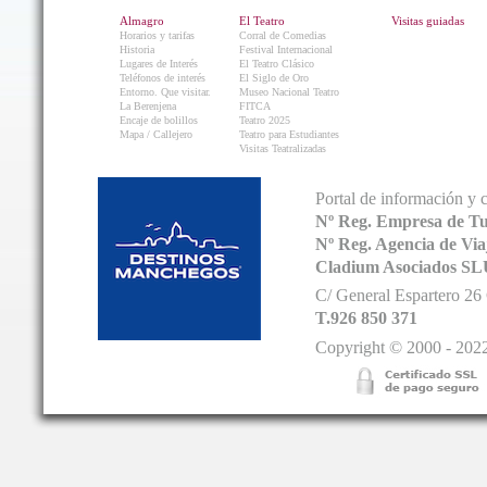
Almagro
El Teatro
Visitas guiadas
Horarios y tarifas
Corral de Comedias
Historia
Festival Internacional
Lugares de Interés
El Teatro Clásico
Teléfonos de interés
El Siglo de Oro
Entorno. Que visitar.
Museo Nacional Teatro
La Berenjena
FITCA
Encaje de bolillos
Teatro 2025
Mapa / Callejero
Teatro para Estudiantes
Visitas Teatralizadas
Portal de información y 
Nº Reg. Empresa de T
Nº Reg. Agencia de V
Cladium Asociados SL
C/ General Espartero 2
T.926 850 371
Copyright © 2000 - 2022.