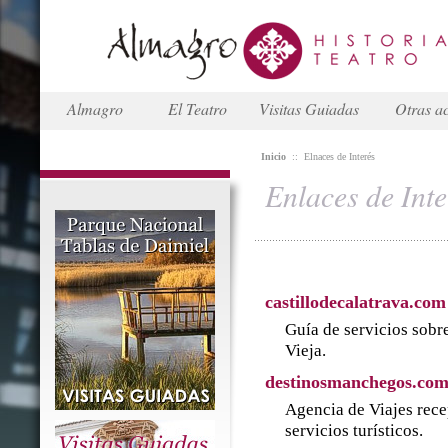
Almagro
El Teatro
Visitas Guiadas
Otras ac
Inicio
::
Elnaces de Interés
Enlaces de Inte
castillodecalatrava.com
Guía de servicios sobre
Vieja.
destinosmanchegos.co
Agencia de Viajes rece
servicios turísticos.