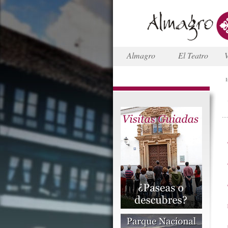
Almagro
El Teatro
V
I