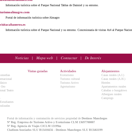
Información turística sobre el Parque Nacional Tablas de Daimiel y su entorno.
turismoalmagro.com
Portal de información turística sobre Almagro
visitacabaneros.es
Información turística sobre el Parque Nacional y su entorno. Concesionaria de visitas 4x4 al Parque Nacion
Noticias
|
Mapa web
|
Contactar
|
De Interés
Visitas guiadas
Actividades
Alojamientos
Comedias
Ecoturismo
Casas rurales (A.I.)
ternacional
Turismo cultural
Casas rurales (A.H.)
lásico
Turismo Activo
Hoteles
e Oro
Agroturismo
Apartamentos rurales
onal Teatro
Cabañas o bungalows
Albergues rurales
5
Campings
 Estudiantes
ralizadas
Portal de información y contratación de servicios propiedad de
Destinos Manchegos
Nº Reg. Empresa de Turismo Activo y Ecoturismo CLM 13697700007
Nº Reg. Agencia de Viajes CICLM 13199m
Cladium Asociados SLU B13416656 - Destinos Manchegos SLU B13461199