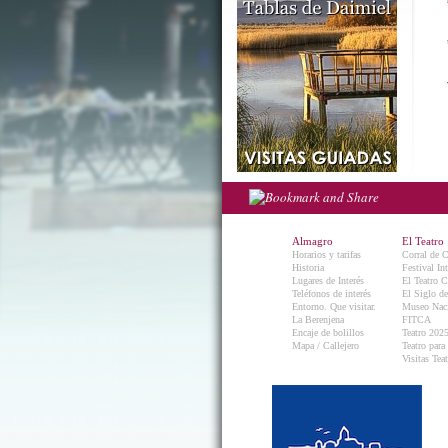
Almagro
El Teatro
Horarios y tarifas
Corral de 
Historia
Festival In
Lugares de Interés
El Teatro C
Teléfonos de interés
El Siglo d
Entorno. Que visitar.
Museo Naci
La Berenjena
FITCA
Encaje de bolillos
Teatro 202
Mapa / Callejero
Teatro para
Visitas Teat