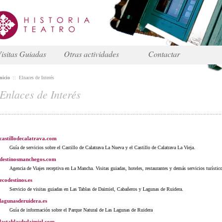
isitas Guiadas
Otras actividades
Contactar
nicio
::
Elnaces de Interés
Enlaces de Interés
castillodecalatrava.com
Guía de servicios sobre el Castillo de Calatrava La Nueva y el Castillo de Calatrava La Vieja.
destinosmanchegos.com
Agencia de Viajes receptiva en La Mancha. Visitas guiadas, hoteles, restaurantes y demás servicios turístic
ecodestinos.es
Servicio de visitas guiadas en Las Tablas de Daimiel, Cabañeros y Lagunas de Ruidera.
lagunasderuidera.es
Guía de información sobre el Parque Natural de Las Lagunas de Ruidera
lastablasdedaimiel.com