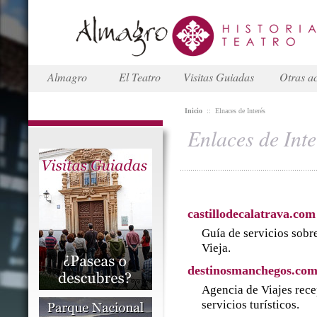
Almagro
El Teatro
Visitas Guiadas
Otras ac
Inicio
::
Elnaces de Interés
Enlaces de Inte
castillodecalatrava.com
Guía de servicios sobre
Vieja.
destinosmanchegos.co
Agencia de Viajes rece
servicios turísticos.