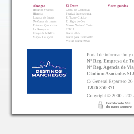
Almagro
El Teatro
Visitas guiadas
Horarios y tarifas
Corral de Comedias
Historia
Festival Internacional
Lugares de Interés
El Teatro Clásico
Teléfonos de interés
El Siglo de Oro
Entorno. Que visitar.
Museo Nacional Teatro
La Berenjena
FITCA
Encaje de bolillos
Teatro 2025
Mapa / Callejero
Teatro para Estudiantes
Visitas Teatralizadas
Portal de información y 
Nº Reg. Empresa de T
Nº Reg. Agencia de V
Cladium Asociados SL
C/ General Espartero 2
T.926 850 371
Copyright © 2000 - 2022.