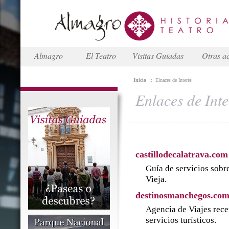
Almagro
El Teatro
Visitas Guiadas
Otras ac
Inicio
::
Elnaces de Interés
Enlaces de Inte
castillodecalatrava.com
Guía de servicios sobre
Vieja.
destinosmanchegos.co
Agencia de Viajes rece
servicios turísticos.