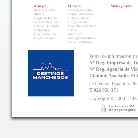
Almagro
El Teatro
Visitas guiadas
Horarios y tarifas
Corral de Comedias
Historia
Festival Internacional
Lugares de Interés
El Teatro Clásico
Teléfonos de interés
El Siglo de Oro
Entorno. Que visitar.
Museo Nacional Teatro
La Berenjena
FITCA
Encaje de bolillos
Teatro 2025
Mapa / Callejero
Teatro para Estudiantes
Visitas Teatralizadas
Portal de información y 
Nº Reg. Empresa de T
Nº Reg. Agencia de V
Cladium Asociados SL
C/ General Espartero 2
T.926 850 371
Copyright © 2000 - 2022.