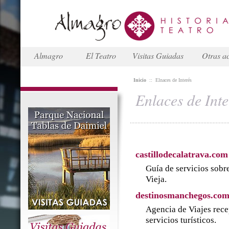
Almagro
El Teatro
Visitas Guiadas
Otras ac
Inicio
::
Elnaces de Interés
Enlaces de Inte
castillodecalatrava.com
Guía de servicios sobre
Vieja.
destinosmanchegos.co
Agencia de Viajes rece
servicios turísticos.