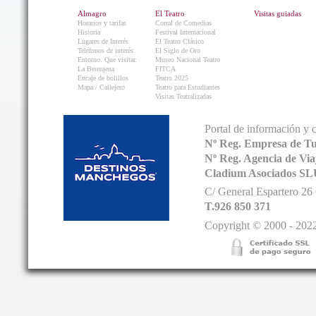
Almagro
El Teatro
Visitas guiadas
Horarios y tarifas
Corral de Comedias
Historia
Festival Internacional
Lugares de Interés
El Teatro Clásico
Teléfonos de interés
El Siglo de Oro
Entorno. Que visitar.
Museo Nacional Teatro
La Berenjena
FITCA
Encaje de bolillos
Teatro 2025
Mapa / Callejero
Teatro para Estudiantes
Visitas Teatralizadas
Portal de información y 
Nº Reg. Empresa de T
Nº Reg. Agencia de V
Cladium Asociados SL
C/ General Espartero 2
T.926 850 371
Copyright © 2000 - 2022.