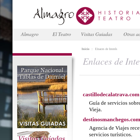
Almagro
El Teatro
Visitas Guiadas
Otras ac
Inicio
::
Elnaces de Interés
Enlaces de Inte
castillodecalatrava.com
Guía de servicios sobre
Vieja.
destinosmanchegos.co
Agencia de Viajes rece
servicios turísticos.