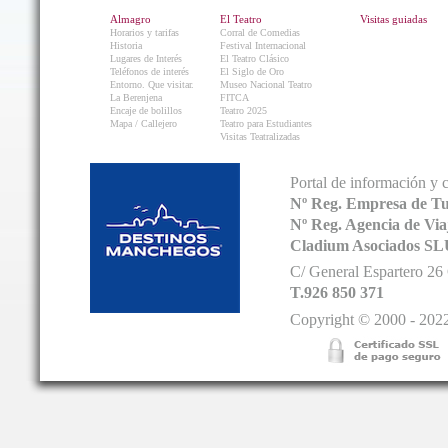
Almagro
El Teatro
Visitas guiadas
Horarios y tarifas
Corral de Comedias
Historia
Festival Internacional
Lugares de Interés
El Teatro Clásico
Teléfonos de interés
El Siglo de Oro
Entorno. Que visitar.
Museo Nacional Teatro
La Berenjena
FITCA
Encaje de bolillos
Teatro 2025
Mapa / Callejero
Teatro para Estudiantes
Visitas Teatralizadas
Portal de información y 
Nº Reg. Empresa de T
Nº Reg. Agencia de V
Cladium Asociados SL
C/ General Espartero 2
T.926 850 371
Copyright © 2000 - 2022.