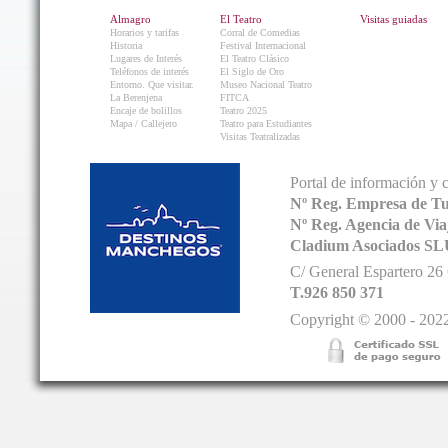
Almagro
El Teatro
Visitas guiadas
Horarios y tarifas
Corral de Comedias
Historia
Festival Internacional
Lugares de Interés
El Teatro Clásico
Teléfonos de interés
El Siglo de Oro
Entorno. Que visitar.
Museo Nacional Teatro
La Berenjena
FITCA
Encaje de bolillos
Teatro 2025
Mapa / Callejero
Teatro para Estudiantes
Visitas Teatralizadas
Portal de información y 
Nº Reg. Empresa de T
Nº Reg. Agencia de V
Cladium Asociados SL
C/ General Espartero 2
T.926 850 371
Copyright © 2000 - 2022.