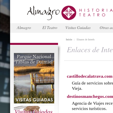
Almagro
El Teatro
Visitas Guiadas
Otras ac
Inicio
::
Elnaces de Interés
Enlaces de Inte
castillodecalatrava.com
Guía de servicios sobre
Vieja.
destinosmanchegos.co
Agencia de Viajes rece
servicios turísticos.