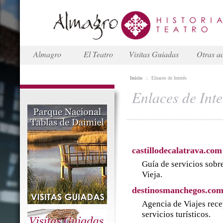
Almagro
El Teatro
Visitas Guiadas
Otras ac
Inicio
::
Elnaces de Interés
Enlaces de Inte
castillodecalatrava.com
Guía de servicios sobre
Vieja.
destinosmanchegos.co
Agencia de Viajes rece
servicios turísticos.