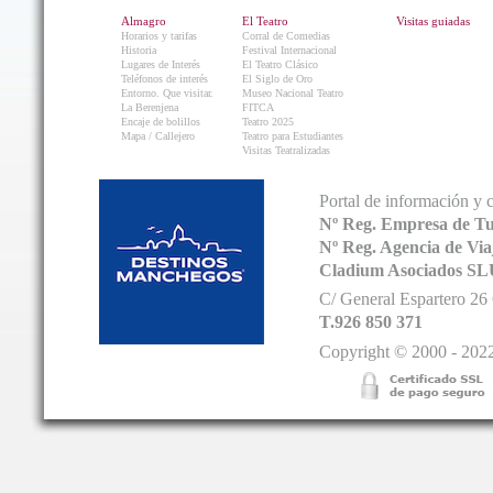
Almagro
El Teatro
Visitas guiadas
Horarios y tarifas
Corral de Comedias
Historia
Festival Internacional
Lugares de Interés
El Teatro Clásico
Teléfonos de interés
El Siglo de Oro
Entorno. Que visitar.
Museo Nacional Teatro
La Berenjena
FITCA
Encaje de bolillos
Teatro 2025
Mapa / Callejero
Teatro para Estudiantes
Visitas Teatralizadas
Portal de información y 
Nº Reg. Empresa de T
Nº Reg. Agencia de V
Cladium Asociados SL
C/ General Espartero 2
T.926 850 371
Copyright © 2000 - 2022.