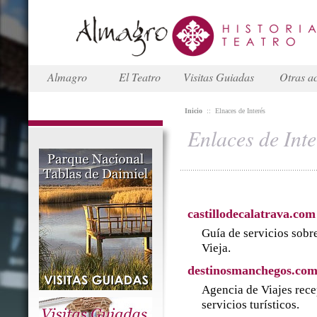
Almagro
El Teatro
Visitas Guiadas
Otras ac
Inicio
::
Elnaces de Interés
Enlaces de Inte
castillodecalatrava.com
Guía de servicios sobre
Vieja.
destinosmanchegos.co
Agencia de Viajes rece
servicios turísticos.