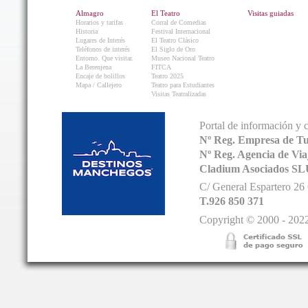
Almagro
El Teatro
Visitas guiadas
Horarios y tarifas
Corral de Comedias
Historia
Festival Internacional
Lugares de Interés
El Teatro Clásico
Teléfonos de interés
El Siglo de Oro
Entorno. Que visitar.
Museo Nacional Teatro
La Berenjena
FITCA
Encaje de bolillos
Teatro 2025
Mapa / Callejero
Teatro para Estudiantes
Visitas Teatralizadas
Portal de información y 
Nº Reg. Empresa de T
Nº Reg. Agencia de V
Cladium Asociados SL
C/ General Espartero 2
T.926 850 371
Copyright © 2000 - 2022.