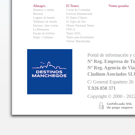
Almagro
El Teatro
Visitas guiadas
Horarios y tarifas
Corral de Comedias
Historia
Festival Internacional
Lugares de Interés
El Teatro Clásico
Teléfonos de interés
El Siglo de Oro
Entorno. Que visitar.
Museo Nacional Teatro
La Berenjena
FITCA
Encaje de bolillos
Teatro 2025
Mapa / Callejero
Teatro para Estudiantes
Visitas Teatralizadas
Portal de información y 
Nº Reg. Empresa de T
Nº Reg. Agencia de V
Cladium Asociados SL
C/ General Espartero 2
T.926 850 371
Copyright © 2000 - 2022.