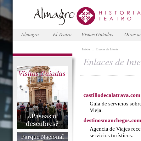
Almagro
El Teatro
Visitas Guiadas
Otras ac
Inicio
::
Elnaces de Interés
Enlaces de Inte
castillodecalatrava.com
Guía de servicios sobre
Vieja.
destinosmanchegos.co
Agencia de Viajes rece
servicios turísticos.