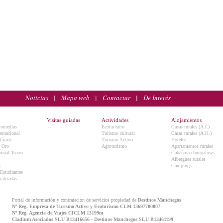
Noticias
|
Mapa web
|
Contactar
|
De Interés
Visitas guiadas
Actividades
Alojamientos
Comedias
Ecoturismo
Casas rurales (A.I.)
ternacional
Turismo cultural
Casas rurales (A.H.)
lásico
Turismo Activo
Hoteles
e Oro
Agroturismo
Apartamentos rurales
onal Teatro
Cabañas o bungalows
Albergues rurales
5
Campings
 Estudiantes
ralizadas
Portal de información y contratación de servicios propiedad de
Destinos Manchegos
Nº Reg. Empresa de Turismo Activo y Ecoturismo CLM 13697700007
Nº Reg. Agencia de Viajes CICLM 13199m
Cladium Asociados SLU B13416656 - Destinos Manchegos SLU B13461199