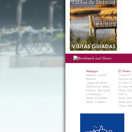
Almagro
El Teatro
Horarios y tarifas
Corral de 
Historia
Festival In
Lugares de Interés
El Teatro C
Teléfonos de interés
El Siglo d
Entorno. Que visitar.
Museo Naci
La Berenjena
FITCA
Encaje de bolillos
Teatro 202
Mapa / Callejero
Teatro para
Visitas Teat