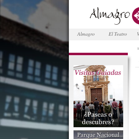
Almagro
El Teatro
V
I