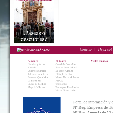
Noticias
|
Mapa web
Almagro
El Teatro
Visitas guiadas
Horarios y tarifas
Corral de Comedias
Historia
Festival Internacional
Lugares de Interés
El Teatro Clásico
Teléfonos de interés
El Siglo de Oro
Entorno. Que visitar.
Museo Nacional Teatro
La Berenjena
FITCA
Encaje de bolillos
Teatro 2025
Mapa / Callejero
Teatro para Estudiantes
Visitas Teatralizadas
Portal de información y 
Nº Reg. Empresa de T
Nº Reg. Agencia de V