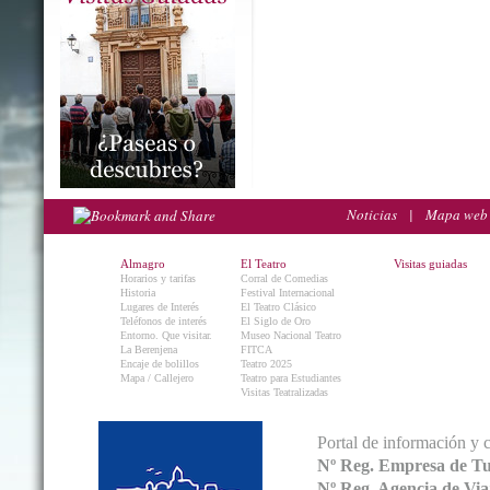
Noticias
|
Mapa web
Almagro
El Teatro
Visitas guiadas
Horarios y tarifas
Corral de Comedias
Historia
Festival Internacional
Lugares de Interés
El Teatro Clásico
Teléfonos de interés
El Siglo de Oro
Entorno. Que visitar.
Museo Nacional Teatro
La Berenjena
FITCA
Encaje de bolillos
Teatro 2025
Mapa / Callejero
Teatro para Estudiantes
Visitas Teatralizadas
Portal de información y 
Nº Reg. Empresa de T
Nº Reg. Agencia de V