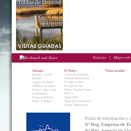
Noticias
|
Mapa web
Almagro
El Teatro
Visitas guiadas
Horarios y tarifas
Corral de Comedias
Historia
Festival Internacional
Lugares de Interés
El Teatro Clásico
Teléfonos de interés
El Siglo de Oro
Entorno. Que visitar.
Museo Nacional Teatro
La Berenjena
FITCA
Encaje de bolillos
Teatro 2025
Mapa / Callejero
Teatro para Estudiantes
Visitas Teatralizadas
Portal de información y 
Nº Reg. Empresa de T
Nº Reg. Agencia de V