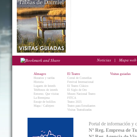
Noticias
|
Mapa web
Almagro
El Teatro
Visitas guiadas
Horarios y tarifas
Corral de Comedias
Historia
Festival Internacional
Lugares de Interés
El Teatro Clásico
Teléfonos de interés
El Siglo de Oro
Entorno. Que visitar.
Museo Nacional Teatro
La Berenjena
FITCA
Encaje de bolillos
Teatro 2025
Mapa / Callejero
Teatro para Estudiantes
Visitas Teatralizadas
Portal de información y 
Nº Reg. Empresa de T
Nº Reg. Agencia de V