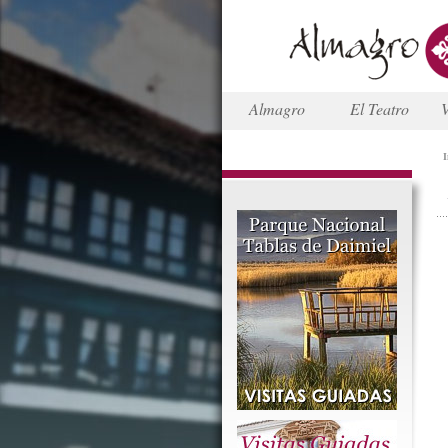
Almagro
El Teatro
V
I