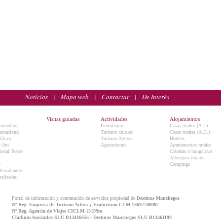
Noticias
|
Mapa web
|
Contactar
|
De Interés
Visitas guiadas
Actividades
Alojamientos
Comedias
Ecoturismo
Casas rurales (A.I.)
ternacional
Turismo cultural
Casas rurales (A.H.)
lásico
Turismo Activo
Hoteles
e Oro
Agroturismo
Apartamentos rurales
onal Teatro
Cabañas o bungalows
Albergues rurales
5
Campings
 Estudiantes
ralizadas
Portal de información y contratación de servicios propiedad de
Destinos Manchegos
Nº Reg. Empresa de Turismo Activo y Ecoturismo CLM 13697700007
Nº Reg. Agencia de Viajes CICLM 13199m
Cladium Asociados SLU B13416656 - Destinos Manchegos SLU B13461199