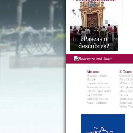
Almagro
El Teatro
Horarios y tarifas
Corral de 
Historia
Festival In
Lugares de Interés
El Teatro C
Teléfonos de interés
El Siglo d
Entorno. Que visitar.
Museo Naci
La Berenjena
FITCA
Encaje de bolillos
Teatro 202
Mapa / Callejero
Teatro para
Visitas Teat