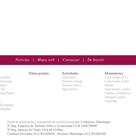
Noticias
|
Mapa web
|
Contactar
|
De Interés
Visitas guiadas
Actividades
Alojamientos
Comedias
Ecoturismo
Casas rurales (A.I.)
ternacional
Turismo cultural
Casas rurales (A.H.)
lásico
Turismo Activo
Hoteles
e Oro
Agroturismo
Apartamentos rurales
onal Teatro
Cabañas o bungalows
Albergues rurales
5
Campings
 Estudiantes
ralizadas
Portal de información y contratación de servicios propiedad de
Destinos Manchegos
Nº Reg. Empresa de Turismo Activo y Ecoturismo CLM 13697700007
Nº Reg. Agencia de Viajes CICLM 13199m
Cladium Asociados SLU B13416656 - Destinos Manchegos SLU B13461199