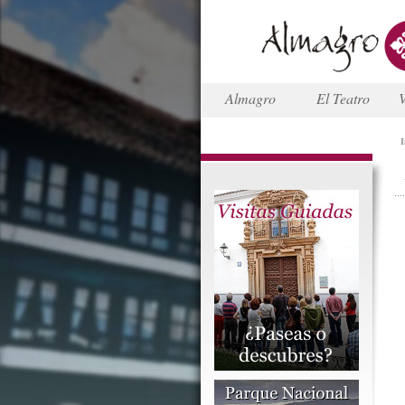
Almagro
El Teatro
V
I