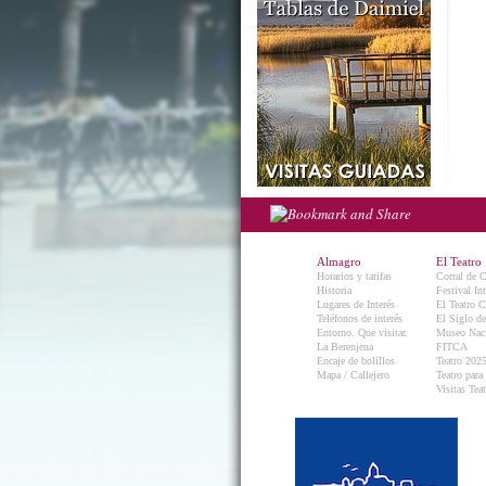
Almagro
El Teatro
Horarios y tarifas
Corral de 
Historia
Festival In
Lugares de Interés
El Teatro C
Teléfonos de interés
El Siglo d
Entorno. Que visitar.
Museo Naci
La Berenjena
FITCA
Encaje de bolillos
Teatro 202
Mapa / Callejero
Teatro para
Visitas Teat