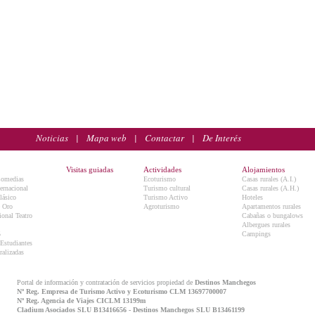
Noticias
|
Mapa web
|
Contactar
|
De Interés
Visitas guiadas
Actividades
Alojamientos
Comedias
Ecoturismo
Casas rurales (A.I.)
ternacional
Turismo cultural
Casas rurales (A.H.)
lásico
Turismo Activo
Hoteles
e Oro
Agroturismo
Apartamentos rurales
onal Teatro
Cabañas o bungalows
Albergues rurales
5
Campings
 Estudiantes
ralizadas
Portal de información y contratación de servicios propiedad de
Destinos Manchegos
Nº Reg. Empresa de Turismo Activo y Ecoturismo CLM 13697700007
Nº Reg. Agencia de Viajes CICLM 13199m
Cladium Asociados SLU B13416656 - Destinos Manchegos SLU B13461199