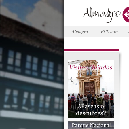
Almagro
El Teatro
V
I