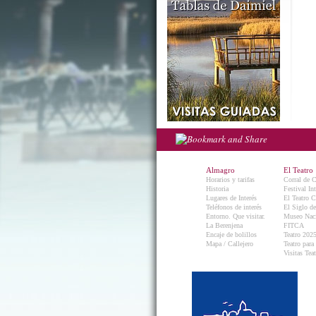
Almagro
El Teatro
Horarios y tarifas
Corral de 
Historia
Festival In
Lugares de Interés
El Teatro C
Teléfonos de interés
El Siglo d
Entorno. Que visitar.
Museo Naci
La Berenjena
FITCA
Encaje de bolillos
Teatro 202
Mapa / Callejero
Teatro para
Visitas Teat