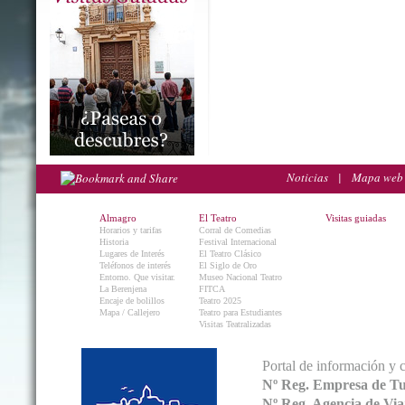
Noticias
|
Mapa web
Almagro
El Teatro
Visitas guiadas
Horarios y tarifas
Corral de Comedias
Historia
Festival Internacional
Lugares de Interés
El Teatro Clásico
Teléfonos de interés
El Siglo de Oro
Entorno. Que visitar.
Museo Nacional Teatro
La Berenjena
FITCA
Encaje de bolillos
Teatro 2025
Mapa / Callejero
Teatro para Estudiantes
Visitas Teatralizadas
Portal de información y 
Nº Reg. Empresa de T
Nº Reg. Agencia de V