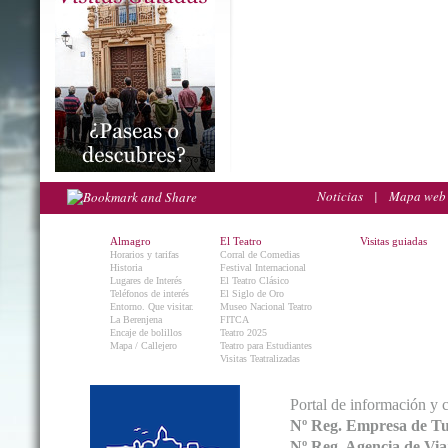
Noticias
|
Mapa web
Almagro
El Teatro
Visitas guiadas
Horarios y tarifas
Corral de Comedias
Historia
Festival Internacional
Lugares de Interés
El Teatro Clásico
Teléfonos de interés
El Siglo de Oro
Entorno. Que visitar.
Museo Nacional Teatro
La Berenjena
FITCA
Encaje de bolillos
Teatro 2025
Mapa / Callejero
Teatro para Estudiantes
Visitas Teatralizadas
Portal de información y 
Nº Reg. Empresa de T
Nº Reg. Agencia de V